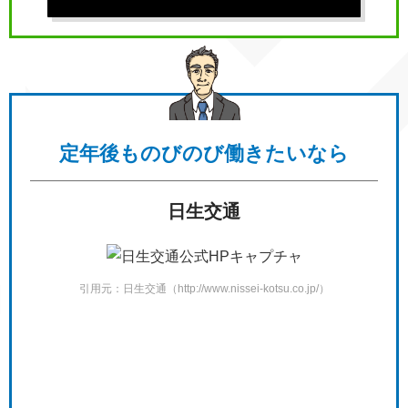
定年後も
のびのび働きたいなら
日生交通
引用元：日生交通（http://www.nissei-kotsu.co.jp/）