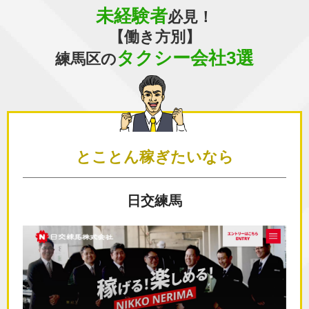
未経験者
必見！
【働き方別】
タクシー会社3選
練馬区の
とことん
稼ぎたいなら
日交練馬