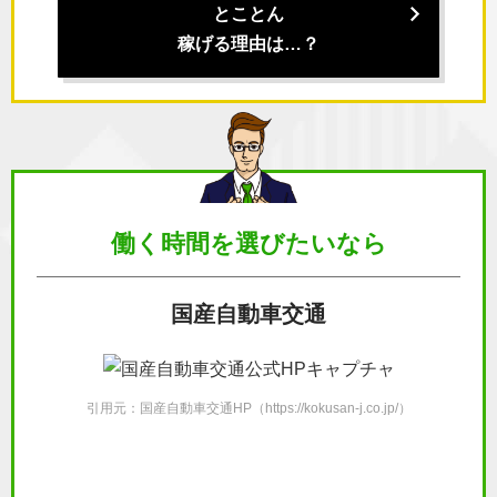
とことん
稼げる理由は…？
働く時間を
選びたいなら
国産自動車交通
引用元：国産自動車交通HP（https://kokusan-j.co.jp/）