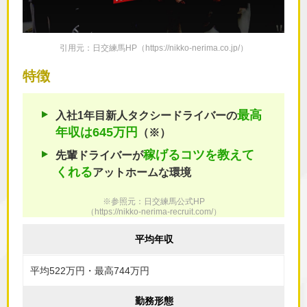
引用元：日交練馬HP（https://nikko-nerima.co.jp/）
特徴
最高
入社1年目新人タクシードライバーの
年収は645万円
（※）
稼げるコツを
教えて
先輩ドライバーが
くれる
アットホームな環境
※参照元：日交練馬公式HP
（
https://nikko-nerima-recruit.com/
）
平均年収
平均522万円・最高744万円
勤務形態