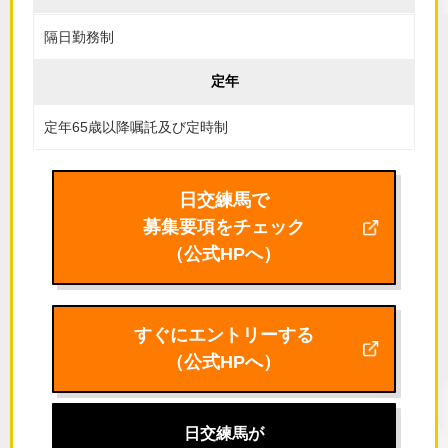
隔日勤務制
定年
定年65歳以降嘱託及び定時制
日交練馬で
募集要項をチェック
（公式HPへ）
すぐにエントリーする
（公式HPへ）
日交練馬が