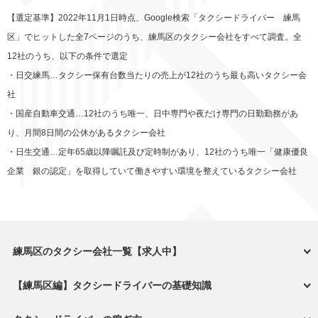
【選定基準】2022年11月1日時点、Google検索「タクシードライバー 練馬
区」でヒットした全7ページのうち、練馬区のタクシー会社をすべて調査。全
12社のうち、以下の条件で選定
・日交練馬…タクシー保有台数当たりの売上が12社のうち最も高いタクシー会
社
・国産自動車交通…12社のうち唯一、日中専門や夜だけ専門の日勤勤務があ
り、月間8日間の公休があるタクシー会社
・日生交通…定年65歳以降嘱託及び定時制があり、12社のうち唯一「健康優良
企業 銀の認定」を取得していて働きやすい環境を整えているタクシー会社
練馬区のタクシー会社一覧【求人中】
【練馬区編】タクシードライバーの基礎知識