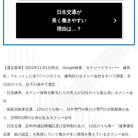
日生交通が
長く働きやすい
理由は…？
【選定基準】2022年11月1日時点、Google検索「タクシードライバー 練馬
区」でヒットした全7ページのうち、練馬区のタクシー会社をすべて調査。全
12社のうち、以下の条件で選定
・日交練馬…タクシー保有台数当たりの売上が12社のうち最も高いタクシー会
社
・国産自動車交通…12社のうち唯一、日中専門や夜だけ専門の日勤勤務があ
り、月間8日間の公休があるタクシー会社
・日生交通…定年65歳以降嘱託及び定時制があり、12社のうち唯一「健康優良
企業 銀の認定」を取得していて働きやすい環境を整えているタクシー会社