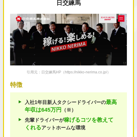
日交練馬
引用元：日交練馬HP（https://nikko-nerima.co.jp/）
特徴
最高
入社1年目新人タクシードライバーの
年収は645万円
（※）
稼げるコツを
教えて
先輩ドライバーが
くれる
アットホームな環境