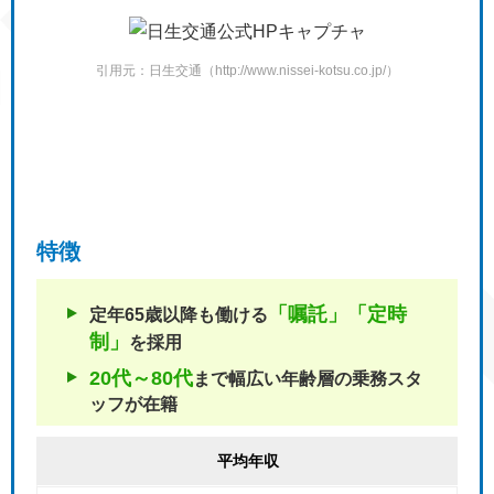
引用元：日生交通（http://www.nissei-kotsu.co.jp/）
特徴
「嘱託」「定時
定年65歳以降も働ける
制」
を採用
20代～80代
まで幅広い年齢層の
乗務スタ
ッフが在籍
平均年収