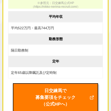
※参照元：日交練馬公式HP
（
https://nikko-nerima-recruit.com/
）
平均年収
平均522万円・最高744万円
勤務形態
隔日勤務制
定年
定年65歳以降嘱託及び定時制
日交練馬で
募集要項をチェック
（公式HPへ）