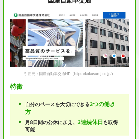
国産自動車交通
引用元：国産自動車交通HP（https://kokusan-j.co.jp/）
特徴
3つの働き
自分のペースを大切にできる
方
3連続休日
月8日間の公休に加え、
も取得
可能