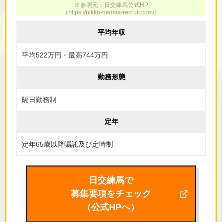
※参照元：日交練馬公式HP
（
https://nikko-nerima-recruit.com/
）
平均年収
平均522万円・最高744万円
勤務形態
隔日勤務制
定年
定年65歳以降嘱託及び定時制
日交練馬で
募集要項をチェック
（公式HPへ）