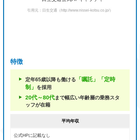
引用元：日生交通（http://www.nissei-kotsu.co.jp/）
特徴
「嘱託」「定時
定年65歳以降も働ける
制」
を採用
20代～80代
まで幅広い年齢層の
乗務スタ
ッフが在籍
平均年収
公式HPに記載なし