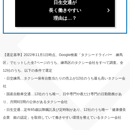
日生交通が
長く働きやすい
理由は…？
【選定基準】2022年11月1日時点、Google検索「タクシードライバー 練馬
区」でヒットした全7ページのうち、練馬区のタクシー会社をすべて調査。全
12社のうち、以下の条件で選定
・日交練馬…タクシー保有台数当たりの売上が12社のうち最も高いタクシー会
社
・国産自動車交通…12社のうち唯一、日中専門や夜だけ専門の日勤勤務があ
り、月間8日間の公休があるタクシー会社
・日生交通…定年65歳以降嘱託及び定時制があり、12社のうち唯一「健康優良
企業 銀の認定」を取得していて働きやすい環境を整えているタクシー会社