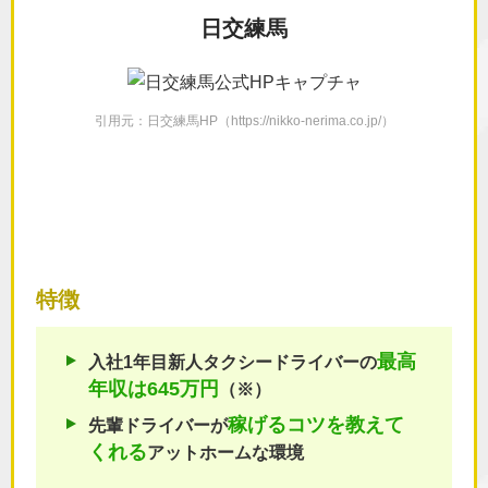
日交練馬
引用元：日交練馬HP（https://nikko-nerima.co.jp/）
特徴
最高
入社1年目新人タクシードライバーの
年収は645万円
（※）
稼げるコツを
教えて
先輩ドライバーが
くれる
アットホームな環境