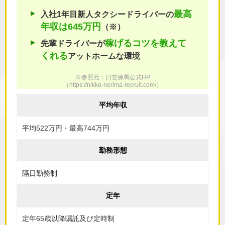
最高
入社1年目新人タクシードライバーの
年収は645万円
（※）
稼げるコツを
教えて
先輩ドライバーが
くれる
アットホームな環境
※参照元：日交練馬公式HP
（
https://nikko-nerima-recruit.com/
）
平均年収
平均522万円・最高744万円
勤務形態
隔日勤務制
定年
定年65歳以降嘱託及び定時制