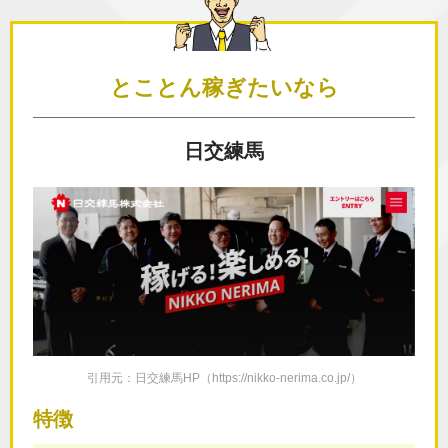
とことん
稼ぎたいなら
日交練馬
引用元：日交練馬HP（https://nikko-nerima.co.jp/）
特徴